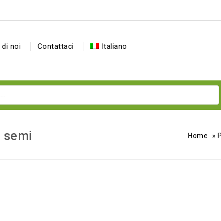
 di noi
Contattaci
Italiano
- semi
Home
»
P