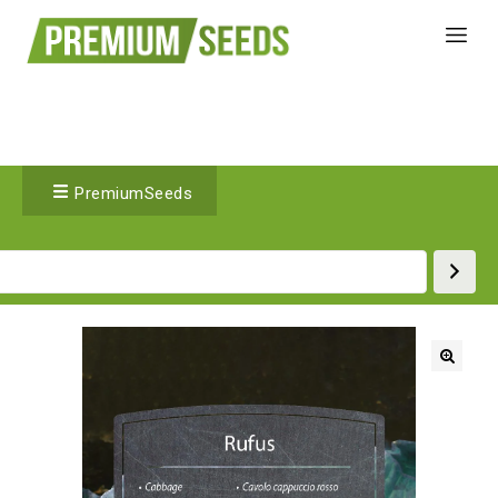
PremiumSeeds