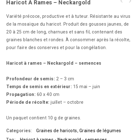
Haricot À Rames – Neckargold
Sélection d'herbes - Herbes mellifères
vivaces
Variété précoce, productive et à tuteur. Résistante au virus
de la mosaïque du haricot. Produit des gousses jaunes, de
20 à 25 cm de long, charnues et sans fil, contenant des
graines blanches et rondes. À consommer après la récolte,
pour faire des conserves et pour la congélation.
Haricot à rames – Neckargold – semences
Profondeur de semis:
2 – 3 cm
Temps de semis en extérieur:
15 mai – juin
Propagation:
60 x 40 cm
Période de récolte:
juillet – octobre
Un paquet contient 10 g de graines.
Categories:
Graines de haricots
,
Graines de légumes
Tag:
Haricot à rames - Neckargold - semences