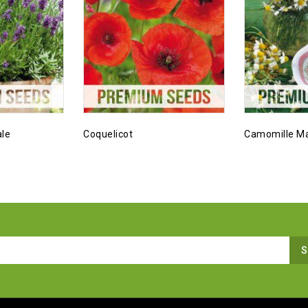
ale
Coquelicot
Camomille Ma