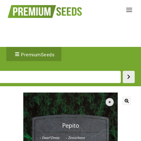
PremiumSeeds