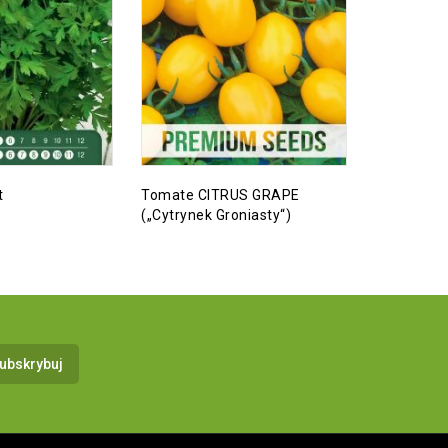
t
Tomate CITRUS GRAPE
Tomate R
(„Cytrynek Groniasty“)
DELICACY 
Smaczek”